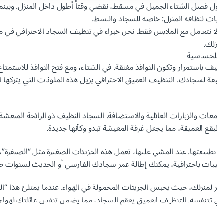
ل فصل الشتاء الجميل في مسقط، نقضي وقتاً أطول داخل المنزل. وبينما
ت لنظافة المنزل: خاصة للسجاد والبسط.
لا نتعامل مع الملابس فقط. نحن خبراء في تنظيف السجاد الاحترافي في
زلك.
 باستمرار وتكون النوافذ مغلقة. في الشتاء، ومع فتح النوافذ للاستمتاع 
قة لسجادك. التنظيف العميق الاحترافي يزيل هذه الملوثات التي يتركها 
ات والزيارات العائلية والاستضافة. السجاد النظيف ذو الرائحة المنعشة
البقع العميقة، مما يجعل غرفة المعيشة تبدو وكأنها جديدة.
 بطبيعتها. عند المشي عليها، تعمل هذه الجزيئات الصغيرة مثل “الصنفرة
حبيبات باحترافية، يمكنك إطالة عمر سجادك الفارسي أو الحديث لسنوات ط
 لمنزلك، حيث يحبس الجزيئات المحمولة في الهواء. عندما يمتلئ هذا “ال
لذي تتنفسه. التنظيف العميق يعقم السجاد، مما يضمن تنفس عائلتك لهواء