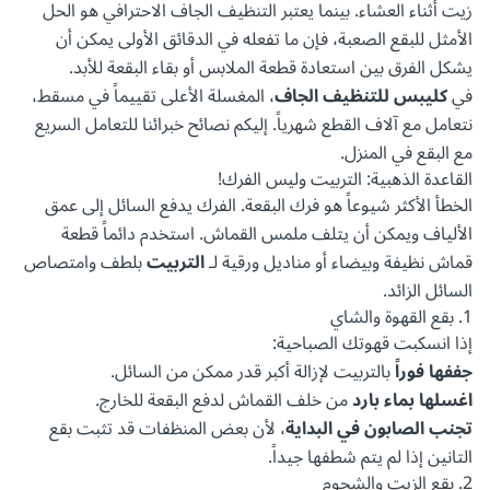
زيت أثناء العشاء. بينما يعتبر التنظيف الجاف الاحترافي هو الحل
الأمثل للبقع الصعبة، فإن ما تفعله في الدقائق الأولى يمكن أن
يشكل الفرق بين استعادة قطعة الملابس أو بقاء البقعة للأبد.
في
كليبس للتنظيف الجاف
، المغسلة الأعلى تقييماً في مسقط،
نتعامل مع آلاف القطع شهرياً. إليكم نصائح خبرائنا للتعامل السريع
مع البقع في المنزل.
القاعدة الذهبية: التربيت وليس الفرك!
الخطأ الأكثر شيوعاً هو فرك البقعة. الفرك يدفع السائل إلى عمق
الألياف ويمكن أن يتلف ملمس القماش. استخدم دائماً قطعة
قماش نظيفة وبيضاء أو مناديل ورقية لـ
التربيت
بلطف وامتصاص
السائل الزائد.
1. بقع القهوة والشاي
إذا انسكبت قهوتك الصباحية:
جففها فوراً
بالتربيت لإزالة أكبر قدر ممكن من السائل.
اغسلها بماء بارد
من خلف القماش لدفع البقعة للخارج.
تجنب الصابون في البداية
، لأن بعض المنظفات قد تثبت بقع
التانين إذا لم يتم شطفها جيداً.
2. بقع الزيت والشحوم