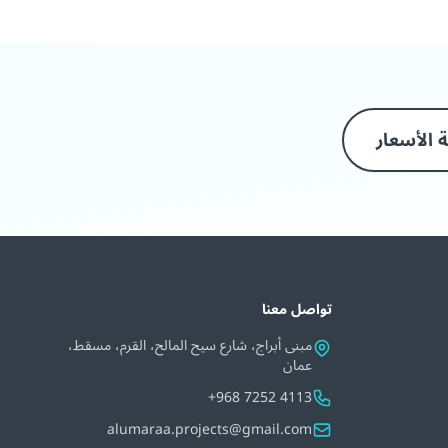
 الأسعار
تواصل معنا
مبنى أبراج، شارع سيح المالح، القرم، مسقط،
عمان
+968 7252 4113
alumaraa.projects@gmail.com