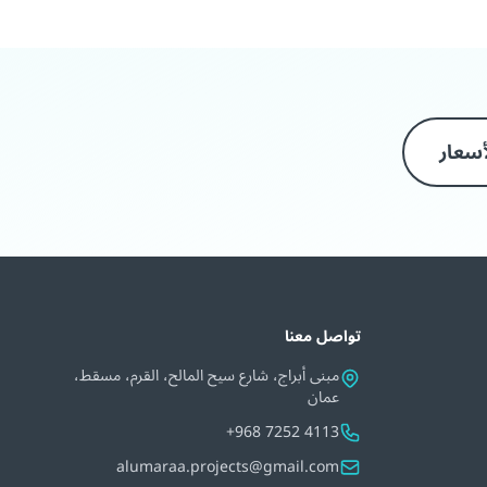
سعار
تواصل معنا
مبنى أبراج، شارع سيح المالح، القرم، مسقط،
عمان
+968 7252 4113
alumaraa.projects@gmail.com