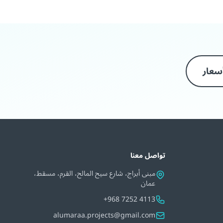
سعار
تواصل معنا
مبنى أبراج، شارع سيح المالح، القرم، مسقط،
عمان
+968 7252 4113
alumaraa.projects@gmail.com