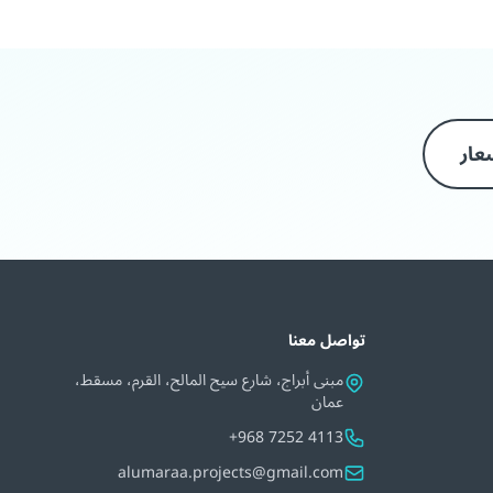
عار
تواصل معنا
مبنى أبراج، شارع سيح المالح، القرم، مسقط،
عمان
+968 7252 4113
alumaraa.projects@gmail.com