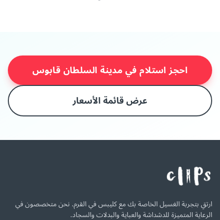
احجز استلام في مدينة السلطان قابوس
عرض قائمة الأسعار
ارتقِ بتجربة الغسيل الخاصة بك مع كليبس في القرم. نحن متخصصون في
الرعاية المتميزة للدشداشة والعباية والبدلات والسجاد.