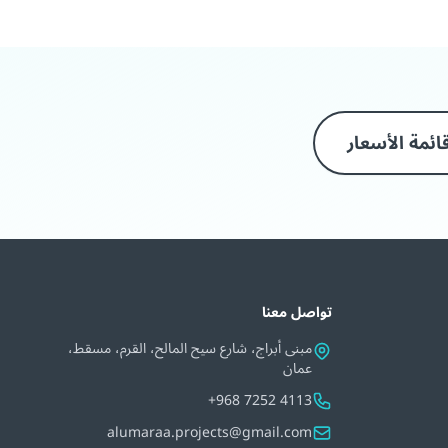
ئمة الأسعار
تواصل معنا
مبنى أبراج، شارع سيح المالح، القرم، مسقط،
عمان
+968 7252 4113
alumaraa.projects@gmail.com