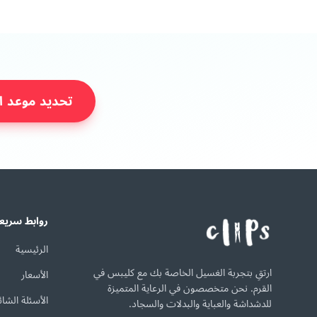
تحديد موعد ا
روابط سريع
الرئيسية
ارتقِ بتجربة الغسيل الخاصة بك مع كليبس في
الأسعار
القرم. نحن متخصصون في الرعاية المتميزة
الأسئلة الشائ
للدشداشة والعباية والبدلات والسجاد.