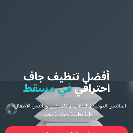
أفضل تنظيف جاف
احترافي
في مسقط
الملابس اليومية والبدلات والفساتين وملابس الأطفال —
كلها نظيفة ومكوية بخبرة.