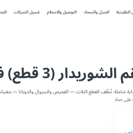
 التقليدية
المنزل والسجاد
التوصيل والاستلام
غسيل الشركات
المد
يدار (3 قطع) في مسقط
ية شاملة. نُنظّف القطع الثلاث — القميص والسروال والدوباتا — بتقني
 على حدة.