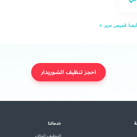
 أيضاً: قميص حرير ←
احجز تنظيف الشوريدار
ة
خدماتنا
التنظيف الجاف