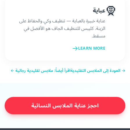
🧕
عباية
عناية خبيرة بالعباية — تنظيف وكي والحفاظ على
الزينة. كليبس للتنظيف الجاف هو الأفضل في
مسقط.
LEARN MORE
→ العودة إلى الملابس التقليدية
اقرأ أيضاً: ملابس تقليدية رجالية ←
احجز عناية الملابس النسائية